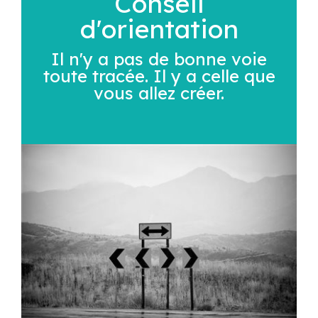
Conseil
d'orientation
Il n'y a pas de bonne voie
toute tracée. Il y a celle que
vous allez créer.