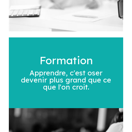
Formation
Apprendre, c'est oser
devenir plus grand que ce
que l'on croit.