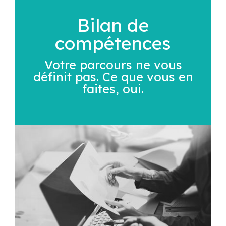
Bilan de
compétences
Votre parcours ne vous
définit pas. Ce que vous en
faites, oui.