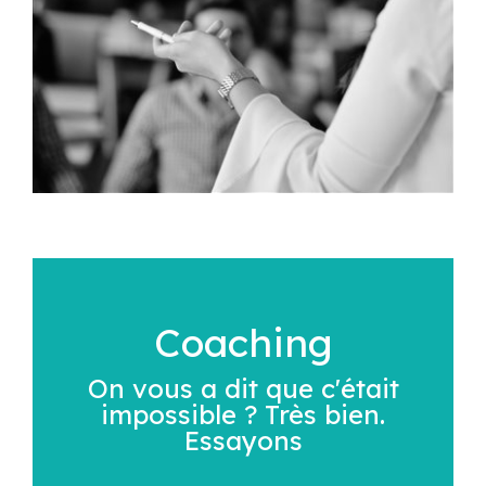
Coaching
On vous a dit que c'était
impossible ? Très bien.
Essayons